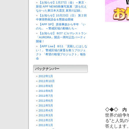
【お知らせ】1月27日（金）～東京・
新宿 APF NEWS映像写真展「誰も伝え
なかった東日本大震災 真実の記録」
【お知らせ】10月23日（日） 第２回
中東情勢座談会＆懇親会開催
【APF SP】 原発事故から半年 「い
のち」 ～警戒区域の動物たち～
【お知らせ】 8/27 ビルマレストラン
「AURORA」開店一周年記念パーティ
開催！
【APF Live】 8/11 「見殺しにはしな
い！」 警戒区域の家畜を救うプロジェ
クト 「希望の牧場プロジェクト」報告
会
バックナンバー
2012年1月
2011年10月
2011年9月
2011年8月
2011年7月
2011年6月
2011年5月
◇◆◇ 内
2011年4月
世界の紛争
2011年3月
る”と人気
2011年2月
2011年1月
答えします