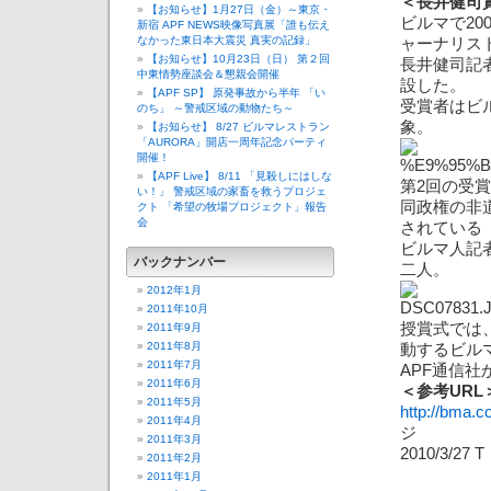
＜長井健司
【お知らせ】1月27日（金）～東京・
ビルマで2
新宿 APF NEWS映像写真展「誰も伝え
なかった東日本大震災 真実の記録」
ャーナリス
【お知らせ】10月23日（日） 第２回
長井健司記
中東情勢座談会＆懇親会開催
設した。
【APF SP】 原発事故から半年 「い
受賞者はビ
のち」 ～警戒区域の動物たち～
象。
【お知らせ】 8/27 ビルマレストラン
「AURORA」開店一周年記念パーティ
開催！
【APF Live】 8/11 「見殺しにはしな
第2回の受
い！」 警戒区域の家畜を救うプロジェ
同政権の非
クト 「希望の牧場プロジェクト」報告
会
されている
ビルマ人記
バックナンバー
二人。
2012年1月
2011年10月
授賞式では
2011年9月
2011年8月
動するビル
2011年7月
APF通信
2011年6月
＜参考URL
2011年5月
http://bma.c
2011年4月
ジ
2011年3月
2010/3/27 T
2011年2月
2011年1月