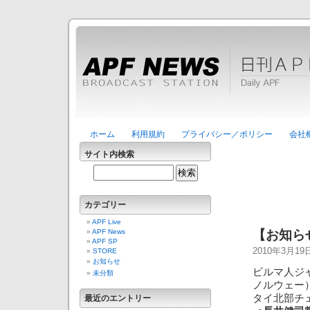
ホーム
利用規約
プライバシー／ポリシー
会社
サイト内検索
カテゴリー
APF Live
APF News
【お知ら
APF SP
2010年3月1
STORE
お知らせ
ビルマ人ジ
未分類
ノルウェー
タイ北部チ
最近のエントリー