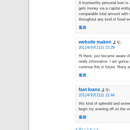
A trustworthy personal loan is
gets money via a capital enti
comparable total amount with 
throughout any kind of fixed e
返信
website maken
より:
2011年9月21日 23:29
Hi there, just became aware of
really informative. I am gonna 
continue this in future. Many p
返信
fast loans
より:
2011年9月21日 22:44
this kind of splendid and extr
begin my evening off on the v
返信
« 古いコメント