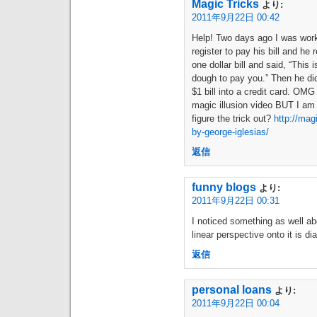
Magic Tricks
より:
2011年9月22日 00:42
Help! Two days ago I was work
register to pay his bill and he
one dollar bill and said, “This 
dough to pay you.” Then he did
$1 bill into a credit card. O
magic illusion video BUT I am 
figure the trick out?
http://mag
by-george-iglesias/
返信
funny blogs
より:
2011年9月22日 00:31
I noticed something as well ab
linear perspective onto it is di
返信
personal loans
より:
2011年9月22日 00:04