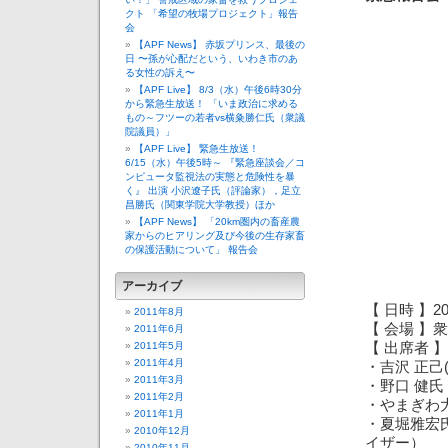
クト 「希望の牧場プロジェクト」報告
会
【APF News】 赤坂プリンス、最後の
日 〜孫が心配だという、いわき市のあ
る女性の訴え〜
【APF Live】 8/3（水）午後6時30分
から緊急生放送！ 「いま政治に求める
もの～フツーの若者vs横粂勝仁氏（衆議
院議員）」
【APF Live】 緊急生放送！
6/15（水）午後5時～ 『緊急座談会／コ
ンピュータ監視法の実態と危険性を暴
く』 出演 小沢遼子氏（評論家），足立
昌勝氏（関東学院大学教授）ほか
【APF News】 「20km圏内の畜産農
家からのヒアリング及び今後の生存家畜
の保護活動について」 報告会
アーカイブ
【 日時 】20
2011年8月
【 会場 】衆
2011年6月
2011年5月
【 出席者 】
2011年4月
・吉沢 正己
2011年3月
・野口 健
2011年2月
・やまぎわ
2011年1月
・夏堀雅宏
2010年12月
イザー）
2010年11月