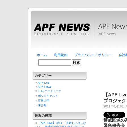
ホーム
利用規約
プライバシー／ポリシー
会社
カテゴリー
APF Live
APF News
THE ハードトーク
【APF L
ポッドキャスト
プロジェク
市民の声
未分類
2011年8月18日
最近の投稿
警戒区域の
【APF Live】 8/11 「見殺しにはしな
緊急報告会
い！」 警戒区域の家畜を救うプロジェ