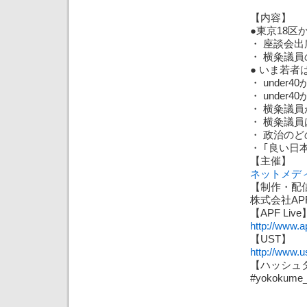
【内容】
●東京18区
・ 座談会
・ 横粂議
● いま若
・ under
・ under
・ 横粂議
・ 横粂議
・ 政治の
・ ｢良い日
【主催】
ネットメデ
【制作・配
株式会社AP
【APF Live
http://www.a
【UST】
http://www.u
【ハッシュ
#yokokume_