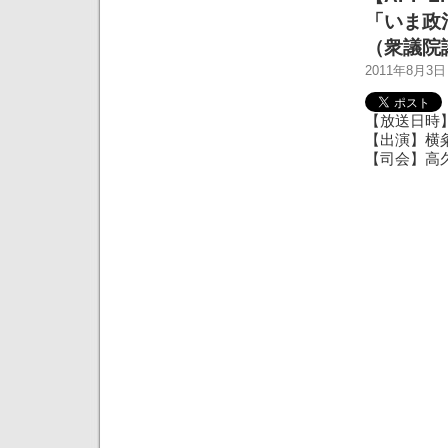
「いま政
（衆議院
2011年8月3
【放送日時】
【出演】横粂
【司会】高